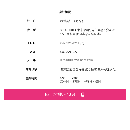
会社概要
社 名
株式会社 ふじなわ
住 所
〒185-0014 東京都国分寺市東恋ヶ窪4-22-
55（西松屋 国分寺恋ヶ窪店隣）
T E L
042-323-1211
(代)
F A X
042-326-0229
info@fujinawa-beef.com
メール
最寄り駅
西武鉄道 国分寺線 恋ヶ窪駅 駅から徒歩7分
9:00 – 17:00
営業時間
定休日：水曜日・日曜日・祝日
お問い合わせ